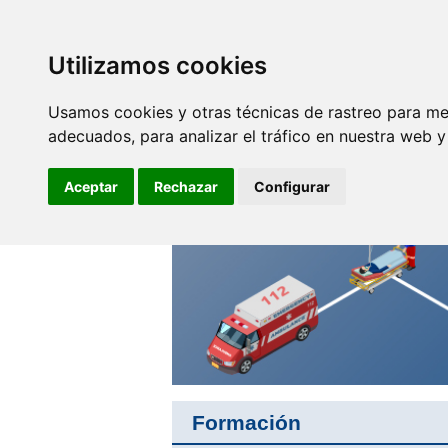
SINDICATO DE
TÉCNICOS DE
ENFERMERÍA
Utilizamos cookies
Empleo y
F
Profesionales
Usamos cookies y otras técnicas de rastreo para me
adecuados, para analizar el tráfico en nuestra web 
No eres invisible, nosotros
somos tu voz
Aceptar
Rechazar
Configurar
Formación