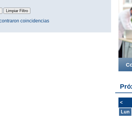
contraron coincidencias
Co
Pró
<
Lun