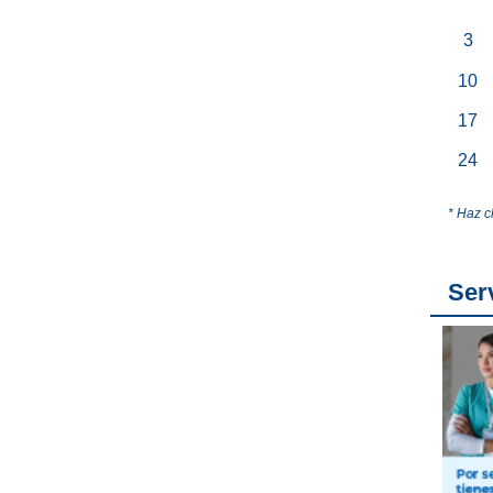
3
10
17
24
* Haz c
Ser