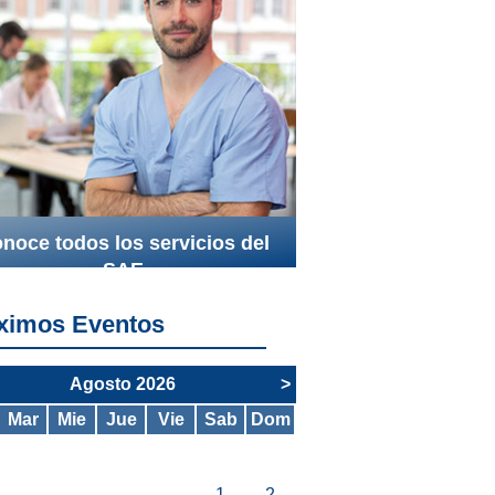
noce todos los servicios del
SAE
ximos Eventos
Agosto 2026
>
Mar
Mie
Jue
Vie
Sab
Dom
1
2