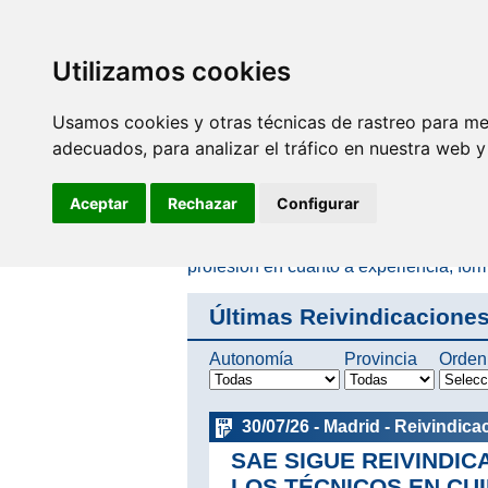
SINDICATO DE
TÉCNICOS DE
ENFERMERÍA
Utilizamos cookies
Reivindicaciones
Usamos cookies y otras técnicas de rastreo para me
Reivindicaciones
adecuados, para analizar el tráfico en nuestra web 
Aceptar
Rechazar
Configurar
Desde el año 1997, SAE ha estado pres
administraciones propuestas encaminad
derecho a su desarrollo profesional por
profesión en cuanto a experiencia, for
Últimas Reivindicacione
Autonomía
Provincia
Orden
30/07/26 - Madrid - Reivindica
SAE SIGUE REIVINDI
LOS TÉCNICOS EN CU