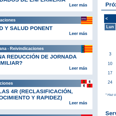
Pró
Leer más
<
caciones
Lun
D Y SALUD PONENT
Leer más
ana - Reivindicaciones
3
UNA REDUCCIÓN DE JORNADA
AMILIAR?
10
Leer más
17
24
aciones
AS 4R (RECLASIFICACIÓN,
* Haz c
OCIMIENTO Y RAPIDEZ)
Leer más
Ser