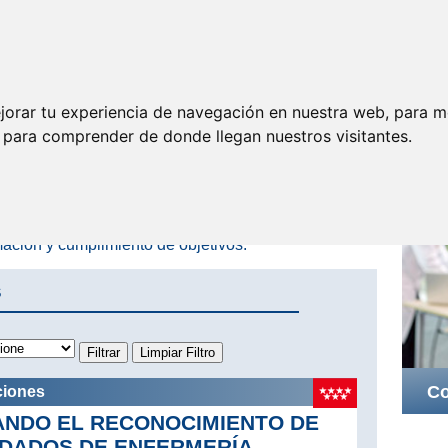
Legislación
Permisos y
Jubilación
Documentos
licencias
jorar tu experiencia de navegación en nuestra web, para m
A
y para comprender de donde llegan nuestros visitantes.
entando y proponiendo a las distintas
as a que a nuestro colectivo se le reconozca el
 el esfuerzo realizado a lo largo de los años de
mación y cumplimiento de objetivos.
s
Co
ciones
CANDO EL RECONOCIMIENTO DE
IDADOS DE ENFERMERÍA