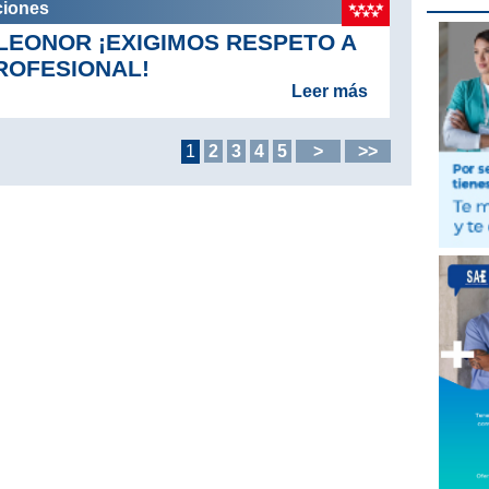
ciones
 LEONOR ¡EXIGIMOS RESPETO A
ROFESIONAL!
Leer más
1
2
3
4
5
>
>>