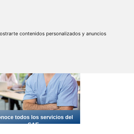
Actualizar preferencias cookies
IDENTIFICARSE
P. Riesgos
Laborales
ostrarte contenidos personalizados y anuncios
filiación
noce todos los servicios del
SAE