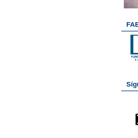
FA
Síg