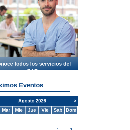
noce todos los servicios del
SAE
ximos Eventos
Agosto 2026
>
Mar
Mie
Jue
Vie
Sab
Dom
1
2