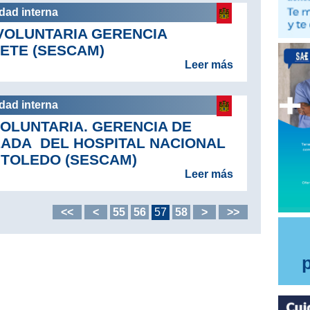
idad interna
VOLUNTARIA GERENCIA
ETE (SESCAM)
Leer más
idad interna
VOLUNTARIA. GERENCIA DE
ZADA DEL HOSPITAL NACIONAL
 TOLEDO (SESCAM)
Leer más
<<
<
55
56
57
58
>
>>