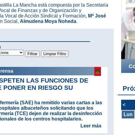
stilla La Mancha está compuesta por la Secretaria
 Vocal de Finanzas y de Organización y
 la Vocal de Acción Sindical y Formación,
Mª José
ón Social,
Almudena Moya Noheda
.
n
Co
prensa
ESPETEN LAS FUNCIONES DE
E PONER EN RIESGO SU
Pró
ermería (SAE) ha remitido varias cartas a las
<
ospitales albaceteños solicitando que los
ería (TCE) dejen de realizar la desinfección
Lun
ionales de los centros hospitalarios.
Leer más