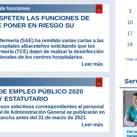
n de funciones
3
ESPETEN LAS FUNCIONES DE
10
E PONER EN RIESGO SU
17
ermería (SAE) ha remitido varias cartas a las
24
ospitales albaceteños solicitando que los
ería (TCE) dejen de realizar la desinfección
ionales de los centros hospitalarios.
* Haz c
Leer más
Ser
DE EMPLEO PÚBLICO 2020
 ESTATUTARIO
esos selectivos correspondientes al personal
ral de Administración General se publicarán en
a Mancha antes del 31 de marzo de 2021.
Leer más