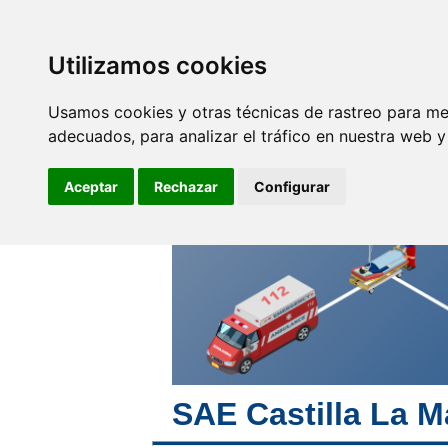
SINDICATO DE
TÉCNICOS DE
ENFERMERÍA
Utilizamos cookies
Empleo y
F
Profesionales
Usamos cookies y otras técnicas de rastreo para me
adecuados, para analizar el tráfico en nuestra web 
Desde SAE te apoyamos e
informamos
Aceptar
Rechazar
Configurar
SAE Castilla La 