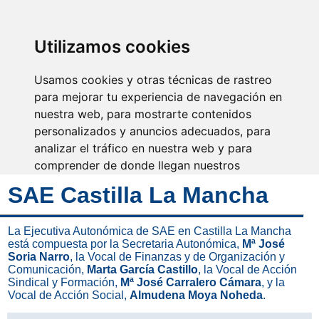
SINDICATO DE
TÉCNICOS DE
ENFERMERÍA
IDENTIFICARSE
Utilizamos cookies
Usamos cookies y otras técnicas de rastreo
para mejorar tu experiencia de navegación en
nuestra web, para mostrarte contenidos
Desde SAE te apoyamos e
informamos
personalizados y anuncios adecuados, para
analizar el tráfico en nuestra web y para
comprender de donde llegan nuestros
visitantes.
SAE Castilla La Mancha
Aceptar
La Ejecutiva Autonómica de SAE en Castilla La Mancha
está compuesta por la Secretaria Autonómica,
Mª José
Rechazar
Soria Narro
, la Vocal de Finanzas y de Organización y
Comunicación,
Marta García Castillo
, la Vocal de Acción
Configurar
Sindical y Formación,
Mª José Carralero Cámara
, y la
Vocal de Acción Social,
Almudena Moya Noheda
.