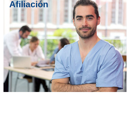
Afiliación
Conoce
todos los
servicios del
SAE