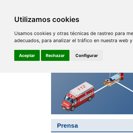
SINDICATO DE
TÉCNICOS DE
ENFERMERÍA
Utilizamos cookies
Empleo y
F
Profesionales
Usamos cookies y otras técnicas de rastreo para me
adecuados, para analizar el tráfico en nuestra web 
Por la unión de nuestro
colectivo
Aceptar
Rechazar
Configurar
Prensa