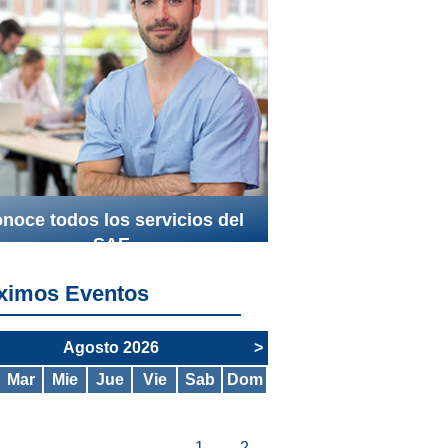
noce todos los servicios del
SAE
ximos Eventos
Agosto 2026
>
Mar
Mie
Jue
Vie
Sab
Dom
1
2