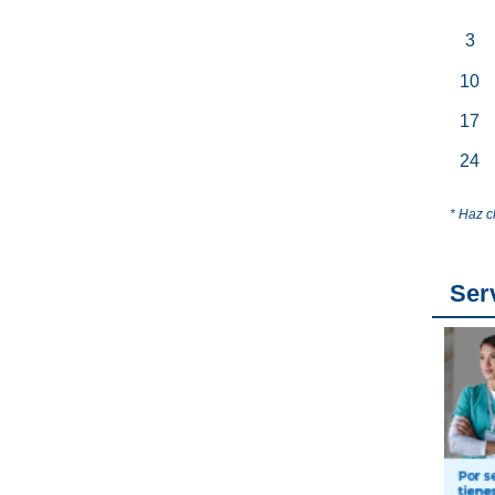
3
10
17
24
* Haz c
Ser