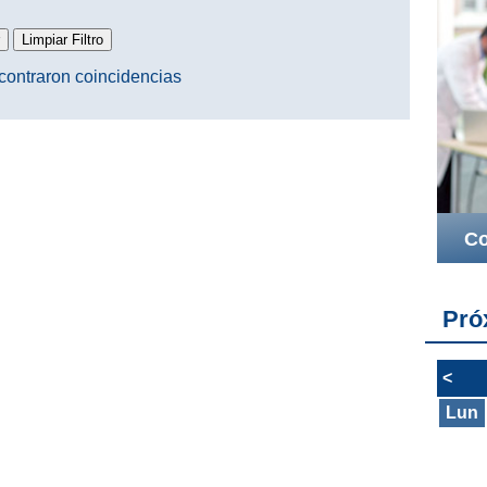
contraron coincidencias
Co
Pró
<
Lun