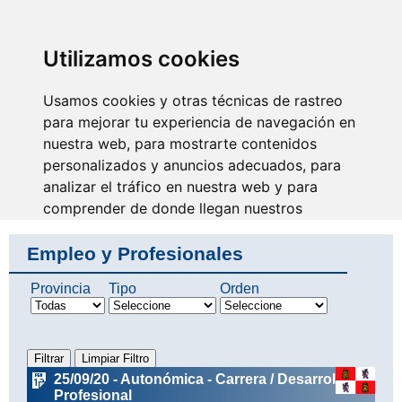
SINDICATO DE
TÉCNICOS DE
ENFERMERÍA
IDENTIFICARSE
Utilizamos cookies
Usamos cookies y otras técnicas de rastreo
para mejorar tu experiencia de navegación en
nuestra web, para mostrarte contenidos
Se escucha nuestra voz y
avanza nuestra profesión
personalizados y anuncios adecuados, para
analizar el tráfico en nuestra web y para
comprender de donde llegan nuestros
visitantes.
Empleo y Profesionales
Aceptar
Provincia
Tipo
Orden
Rechazar
Configurar
25/09/20 - Autonómica - Carrera / Desarrollo
Profesional