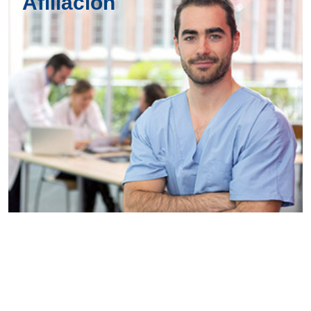
Afiliación
Conoce
todos los
servicios del
SAE