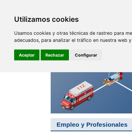
SINDICATO DE
TÉCNICOS DE
ENFERMERÍA
Utilizamos cookies
Empleo y
F
Profesionales
Usamos cookies y otras técnicas de rastreo para me
adecuados, para analizar el tráfico en nuestra web 
Tu eres la razón de nuestro
trabajo, sin unión no hay
Aceptar
Rechazar
Configurar
colectivo
Empleo y Profesionales