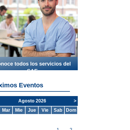
noce todos los servicios del
SAE
ximos Eventos
Agosto 2026
>
Mar
Mie
Jue
Vie
Sab
Dom
1
2