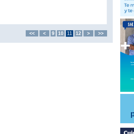
<<
<
9
10
11
12
>
>>