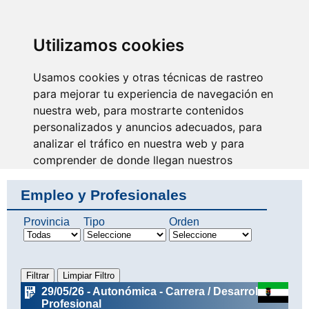
SINDICATO DE
TÉCNICOS DE
ENFERMERÍA
IDENTIFICARSE
Utilizamos cookies
Usamos cookies y otras técnicas de rastreo
para mejorar tu experiencia de navegación en
nuestra web, para mostrarte contenidos
Avanzamos juntos
haciendo futuro
personalizados y anuncios adecuados, para
analizar el tráfico en nuestra web y para
comprender de donde llegan nuestros
visitantes.
Empleo y Profesionales
Aceptar
Provincia
Tipo
Orden
Rechazar
Configurar
29/05/26 - Autonómica - Carrera / Desarrollo
Profesional