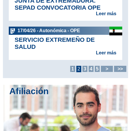
JUNTA DE EXTREMADURA.
SEPAD CONVOCATORIA OPE
Leer más
17/04/26 - Autonómica - OPE
SERVICIO EXTREMEÑO DE
SALUD
Leer más
1
2
3
4
5
>
>>
Afiliación