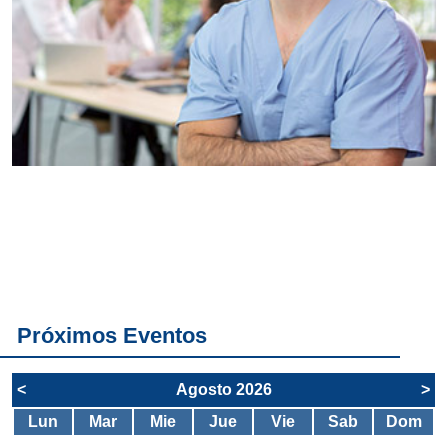
Conoce
todos los
servicios del
SAE
Próximos Eventos
<
Agosto 2026
>
Lun
Mar
Mie
Jue
Vie
Sab
Dom