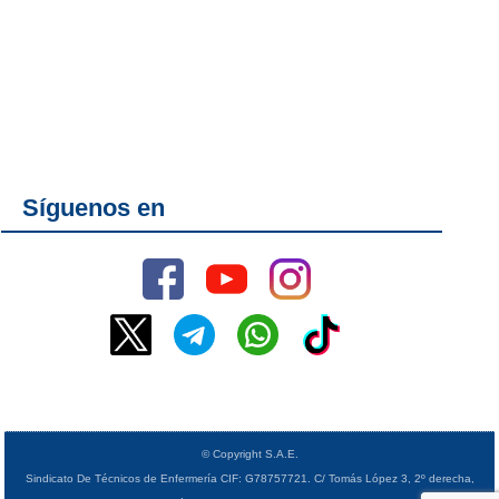
Síguenos en
© Copyright S.A.E.
Sindicato De Técnicos de Enfermería CIF: G78757721. C/ Tomás López 3, 2º derecha,