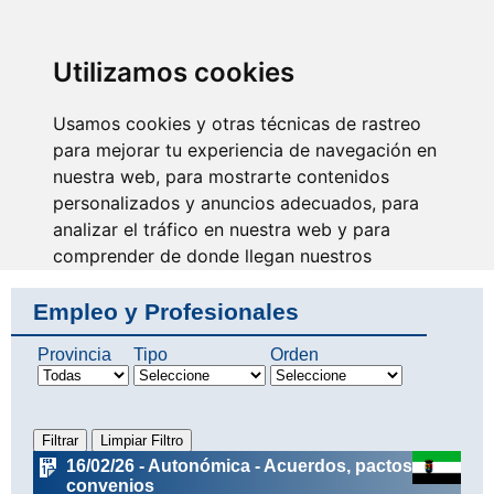
SINDICATO DE
TÉCNICOS DE
ENFERMERÍA
IDENTIFICARSE
Utilizamos cookies
Usamos cookies y otras técnicas de rastreo
para mejorar tu experiencia de navegación en
nuestra web, para mostrarte contenidos
Avanzamos juntos
haciendo futuro
personalizados y anuncios adecuados, para
analizar el tráfico en nuestra web y para
comprender de donde llegan nuestros
visitantes.
Empleo y Profesionales
Aceptar
Provincia
Tipo
Orden
Rechazar
Configurar
16/02/26 - Autonómica - Acuerdos, pactos y
convenios