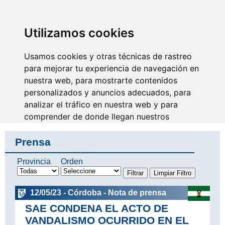
SINDICATO DE
TÉCNICOS DE
ENFERMERÍA
IDENTIFICARSE
Utilizamos cookies
Usamos cookies y otras técnicas de rastreo
para mejorar tu experiencia de navegación en
nuestra web, para mostrarte contenidos
Tu eres la razón de nuestro
trabajo, sin unión no hay
personalizados y anuncios adecuados, para
colectivo
analizar el tráfico en nuestra web y para
comprender de donde llegan nuestros
visitantes.
Prensa
Aceptar
Provincia
Orden
Rechazar
12/05/23 - Córdoba - Nota de prensa
Configurar
SAE CONDENA EL ACTO DE
VANDALISMO OCURRIDO EN EL