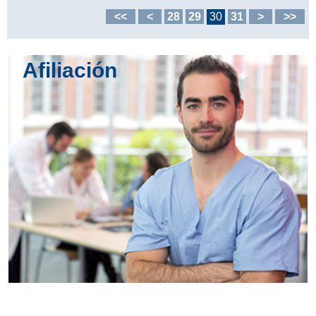
<<
<
28
29
30
31
>
>>
Afiliación