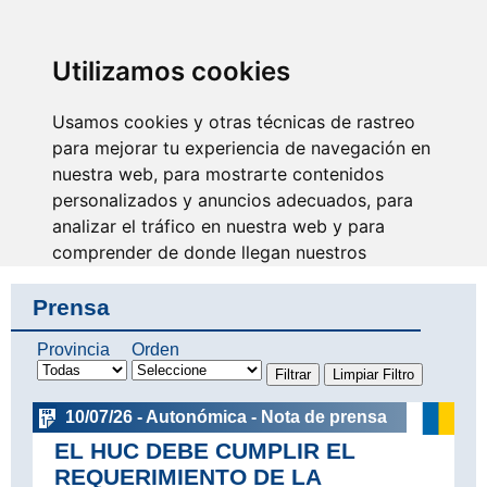
SINDICATO DE
TÉCNICOS DE
ENFERMERÍA
IDENTIFICARSE
Utilizamos cookies
Usamos cookies y otras técnicas de rastreo
para mejorar tu experiencia de navegación en
nuestra web, para mostrarte contenidos
No eres invisible, nosotros
somos tu voz
personalizados y anuncios adecuados, para
analizar el tráfico en nuestra web y para
comprender de donde llegan nuestros
visitantes.
Prensa
Aceptar
Provincia
Orden
Rechazar
10/07/26 - Autonómica - Nota de prensa
Configurar
EL HUC DEBE CUMPLIR EL
REQUERIMIENTO DE LA