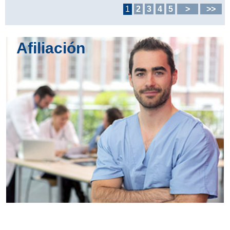
1
2
3
4
5
>
>>
Afiliación