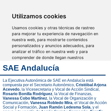
SINDICATO DE
TÉCNICOS DE
ENFERMERÍA
IDENTIFICARSE
Utilizamos cookies
Usamos cookies y otras técnicas de rastreo
para mejorar tu experiencia de navegación en
nuestra web, para mostrarte contenidos
Tu eres la razón de nuestro
trabajo, sin unión no hay
personalizados y anuncios adecuados, para
colectivo
analizar el tráfico en nuestra web y para
comprender de donde llegan nuestros
visitantes.
SAE Andalucía
Aceptar
La Ejecutiva Autonómica de SAE en Andalucía está
compuesta por el Secretario Autonómico,
Cristóbal Arjona
Rechazar
Acevedo
, la Vicesecretaria y Vocal de Acción Sindical,
Rosario Bonilla Rodríguez
, la Vocal de Finanzas,
Configurar
Vanessa Cobo Martínez
, la Vocal de Organización y
Comunicación,
Vanessa Robledo Mira
, el Vocal de Acción
Social y Formación,
Juan Ramón Ledesma Sola
, y el