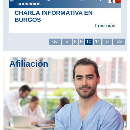
convenios
CHARLA INFORMATIVA EN
BURGOS
Leer más
<<
<
8
9
10
11
>
>>
Afiliación