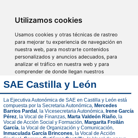
SINDICATO DE
TÉCNICOS DE
ENFERMERÍA
IDENTIFICARSE
Utilizamos cookies
Usamos cookies y otras técnicas de rastreo
para mejorar tu experiencia de navegación en
nuestra web, para mostrarte contenidos
Se escucha nuestra voz y
avanza nuestra profesión
personalizados y anuncios adecuados, para
analizar el tráfico en nuestra web y para
comprender de donde llegan nuestros
visitantes.
SAE Castilla y León
Aceptar
La Ejecutiva Autonómica de SAE en Castilla y León está
compuesta por la Secretaria Autonómica,
Mercedes
Rechazar
Barrios Pardal
, la Vicesecretaria Autonómica,
Irene García
Pérez
, la Vocal de Finanzas,
Marta Valdeón Riaño
, la
Configurar
Vocal de Acción Social y Formación,
Margarita Froilán
García
, la Vocal de Organización y Comunicación,
Inmaculada García Brincones
, la Vocal de Acción