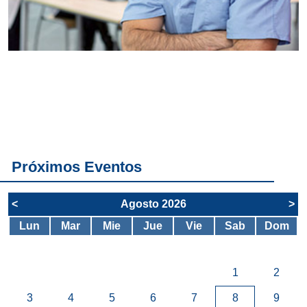
Conoce
todos los
servicios del
SAE
Próximos Eventos
<
Agosto 2026
>
Lun
Mar
Mie
Jue
Vie
Sab
Dom
1
2
3
4
5
6
7
8
9