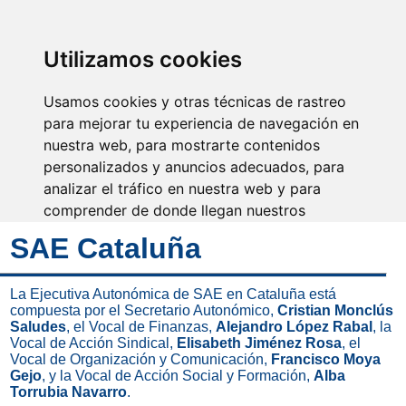
SINDICATO DE
TÉCNICOS DE
ENFERMERÍA
IDENTIFICARSE
Utilizamos cookies
Usamos cookies y otras técnicas de rastreo
para mejorar tu experiencia de navegación en
nuestra web, para mostrarte contenidos
Fuerza, equilibrio, valor y
responsabilidad
personalizados y anuncios adecuados, para
analizar el tráfico en nuestra web y para
comprender de donde llegan nuestros
visitantes.
SAE Cataluña
Aceptar
La Ejecutiva Autonómica de SAE en Cataluña está
compuesta por el Secretario Autonómico,
Cristian Monclús
Rechazar
Saludes
, el Vocal de Finanzas,
Alejandro López Rabal
, la
Vocal de Acción Sindical,
Elisabeth Jiménez Rosa
, el
Configurar
Vocal de Organización y Comunicación,
Francisco Moya
Gejo
, y la Vocal de Acción Social y Formación,
Alba
Torrubia Navarro
.