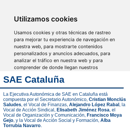
SINDICATO DE
TÉCNICOS DE
ENFERMERÍA
IDENTIFICARSE
Utilizamos cookies
Usamos cookies y otras técnicas de rastreo
para mejorar tu experiencia de navegación en
nuestra web, para mostrarte contenidos
Fuerza, equilibrio, valor y
responsabilidad
personalizados y anuncios adecuados, para
analizar el tráfico en nuestra web y para
comprender de donde llegan nuestros
visitantes.
SAE Cataluña
Aceptar
La Ejecutiva Autonómica de SAE en Cataluña está
compuesta por el Secretario Autonómico,
Cristian Monclús
Rechazar
Saludes
, el Vocal de Finanzas,
Alejandro López Rabal
, la
Vocal de Acción Sindical,
Elisabeth Jiménez Rosa
, el
Configurar
Vocal de Organización y Comunicación,
Francisco Moya
Gejo
, y la Vocal de Acción Social y Formación,
Alba
Torrubia Navarro
.