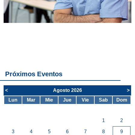
Conoce
todos los
servicios del
SAE
Próximos Eventos
<
Agosto 2026
>
Lun
Mar
Mie
Jue
Vie
Sab
Dom
1
2
3
4
5
6
7
8
9