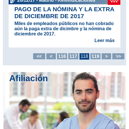
26/12/17 - Madrid - Reivindicaciones
PAGO DE LA NÓMINA Y LA EXTRA
DE DICIEMBRE DE 2017
Miles de empleados públicos no han cobrado
aún la paga extra de dicimbre y la nómina de
diciembre de 2017.
Leer más
<<
<
116
117
118
119
>
>>
Afiliación