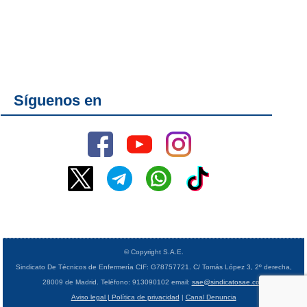
Síguenos en
© Copyright S.A.E.
Sindicato De Técnicos de Enfermería CIF: G78757721. C/ Tomás López 3, 2º derecha,
28009 de Madrid. Teléfono: 913090102 email:
sae@sindicatosae.com
Aviso legal | Política de privacidad
|
Canal Denuncia