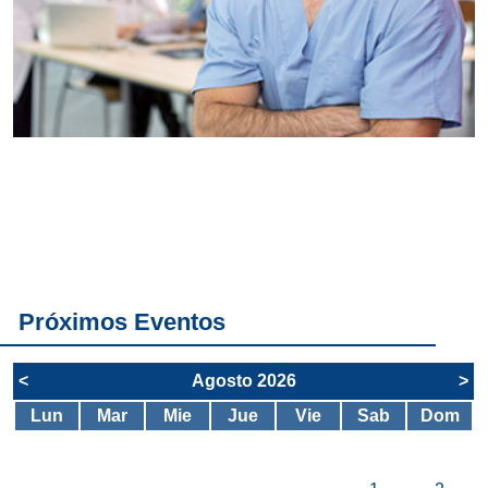
Conoce
todos los
servicios del
SAE
Próximos Eventos
<
Agosto 2026
>
Lun
Mar
Mie
Jue
Vie
Sab
Dom