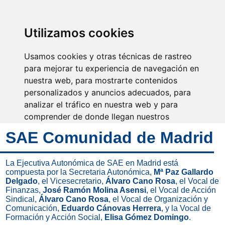
SINDICATO DE
TÉCNICOS DE
ENFERMERÍA
IDENTIFICARSE
Utilizamos cookies
Usamos cookies y otras técnicas de rastreo
para mejorar tu experiencia de navegación en
nuestra web, para mostrarte contenidos
El cuidado es la esencia de
la enfermería
personalizados y anuncios adecuados, para
analizar el tráfico en nuestra web y para
comprender de donde llegan nuestros
visitantes.
SAE Comunidad de Madrid
Aceptar
La Ejecutiva Autonómica de SAE en Madrid está
compuesta por la Secretaria Autonómica,
Mª Paz Gallardo
Rechazar
Delgado
, el Vicesecretario,
Álvaro Cano Rosa
, el Vocal de
Finanzas,
José Ramón Molina Asensi
, el Vocal de Acción
Configurar
Sindical,
Álvaro Cano Rosa
, el Vocal de Organización y
Comunicación,
Eduardo Cánovas Herrera
, y la Vocal de
Formación y Acción Social,
Elisa Gómez Domingo
.