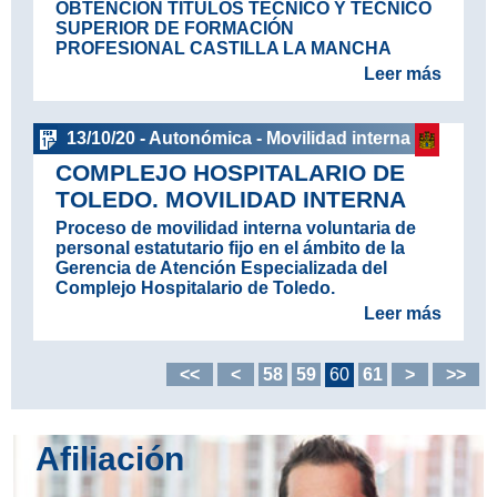
OBTENCIÓN TÍTULOS TÉCNICO Y TÉCNICO
SUPERIOR DE FORMACIÓN
PROFESIONAL CASTILLA LA MANCHA
Leer más
13/10/20 - Autonómica - Movilidad interna
COMPLEJO HOSPITALARIO DE
TOLEDO. MOVILIDAD INTERNA
Proceso de movilidad interna voluntaria de
personal estatutario fijo en el ámbito de la
Gerencia de Atención Especializada del
Complejo Hospitalario de Toledo.
Leer más
<<
<
58
59
60
61
>
>>
Afiliación