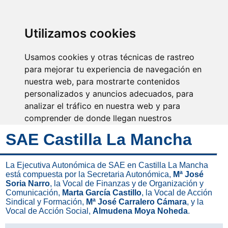
SINDICATO DE
TÉCNICOS DE
ENFERMERÍA
IDENTIFICARSE
Utilizamos cookies
Usamos cookies y otras técnicas de rastreo
para mejorar tu experiencia de navegación en
nuestra web, para mostrarte contenidos
Desde SAE te apoyamos e
informamos
personalizados y anuncios adecuados, para
analizar el tráfico en nuestra web y para
comprender de donde llegan nuestros
visitantes.
SAE Castilla La Mancha
Aceptar
La Ejecutiva Autonómica de SAE en Castilla La Mancha
está compuesta por la Secretaria Autonómica,
Mª José
Rechazar
Soria Narro
, la Vocal de Finanzas y de Organización y
Comunicación,
Marta García Castillo
, la Vocal de Acción
Configurar
Sindical y Formación,
Mª José Carralero Cámara
, y la
Vocal de Acción Social,
Almudena Moya Noheda
.