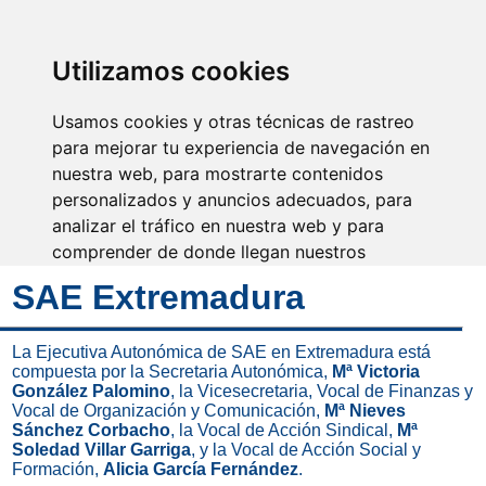
SINDICATO DE
TÉCNICOS DE
ENFERMERÍA
IDENTIFICARSE
Utilizamos cookies
Usamos cookies y otras técnicas de rastreo
para mejorar tu experiencia de navegación en
nuestra web, para mostrarte contenidos
Avanzamos juntos
haciendo futuro
personalizados y anuncios adecuados, para
analizar el tráfico en nuestra web y para
comprender de donde llegan nuestros
visitantes.
SAE Extremadura
Aceptar
La Ejecutiva Autonómica de SAE en Extremadura está
compuesta por la Secretaria Autonómica,
Mª Victoria
Rechazar
González Palomino
, la Vicesecretaria, Vocal de Finanzas y
Vocal de Organización y Comunicación,
Mª Nieves
Configurar
Sánchez Corbacho
, la Vocal de Acción Sindical,
Mª
Soledad Villar Garriga
, y la Vocal de Acción Social y
Formación,
Alicia García Fernández
.