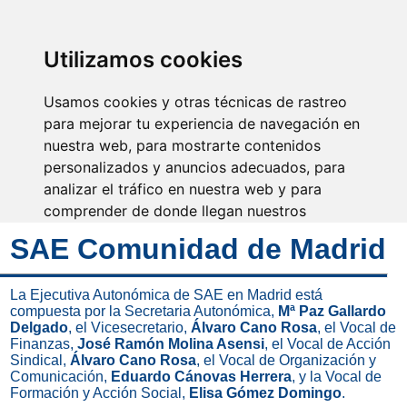
SINDICATO DE
TÉCNICOS DE
ENFERMERÍA
IDENTIFICARSE
Utilizamos cookies
Usamos cookies y otras técnicas de rastreo
para mejorar tu experiencia de navegación en
nuestra web, para mostrarte contenidos
El cuidado es la esencia de
la enfermería
personalizados y anuncios adecuados, para
analizar el tráfico en nuestra web y para
comprender de donde llegan nuestros
visitantes.
SAE Comunidad de Madrid
Aceptar
La Ejecutiva Autonómica de SAE en Madrid está
compuesta por la Secretaria Autonómica,
Mª Paz Gallardo
Rechazar
Delgado
, el Vicesecretario,
Álvaro Cano Rosa
, el Vocal de
Finanzas,
José Ramón Molina Asensi
, el Vocal de Acción
Configurar
Sindical,
Álvaro Cano Rosa
, el Vocal de Organización y
Comunicación,
Eduardo Cánovas Herrera
, y la Vocal de
Formación y Acción Social,
Elisa Gómez Domingo
.