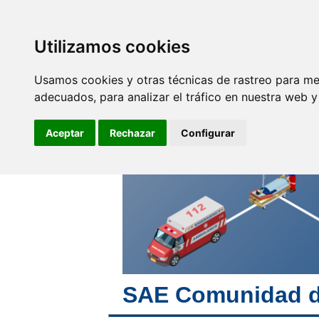
SINDICATO DE
TÉCNICOS DE
ENFERMERÍA
Utilizamos cookies
Empleo y
F
Profesionales
Usamos cookies y otras técnicas de rastreo para me
adecuados, para analizar el tráfico en nuestra web 
El cuidado es la esencia de
la enfermería
Aceptar
Rechazar
Configurar
SAE Comunidad d