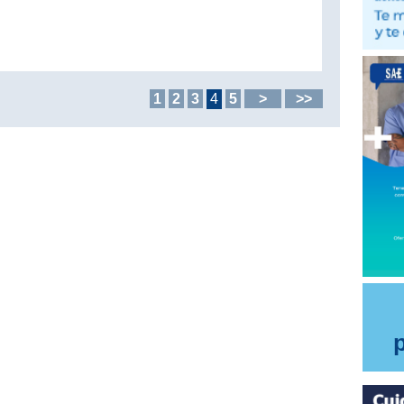
1
2
3
4
5
>
>>