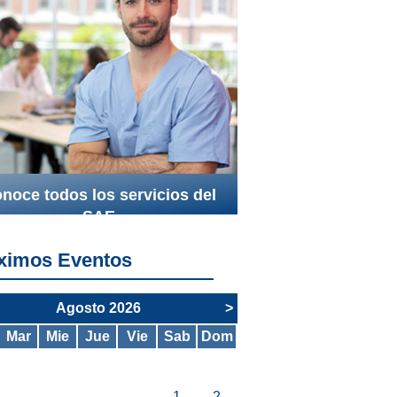
noce todos los servicios del
SAE
ximos Eventos
Agosto 2026
>
Mar
Mie
Jue
Vie
Sab
Dom
1
2