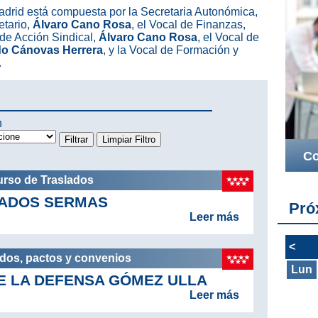
drid está compuesta por la Secretaria Autonómica,
etario,
Álvaro Cano Rosa
, el Vocal de Finanzas,
 de Acción Sindical,
Álvaro Cano Rosa
, el Vocal de
o Cánovas Herrera
, y la Vocal de Formación y
.
n
Co
urso de Traslados
ADOS SERMAS
Pró
Leer más
<
rdos, pactos y convenios
Lun
E LA DEFENSA GÓMEZ ULLA
Leer más