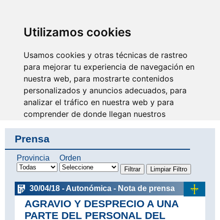
SINDICATO DE
TÉCNICOS DE
ENFERMERÍA
IDENTIFICARSE
Utilizamos cookies
Usamos cookies y otras técnicas de rastreo
para mejorar tu experiencia de navegación en
nuestra web, para mostrarte contenidos
Nuestra ayuda y tu
formación mejoran la
personalizados y anuncios adecuados, para
profesión
analizar el tráfico en nuestra web y para
comprender de donde llegan nuestros
visitantes.
Prensa
Aceptar
Provincia
Orden
Rechazar
30/04/18 - Autonómica - Nota de prensa
Configurar
AGRAVIO Y DESPRECIO A UNA
PARTE DEL PERSONAL DEL