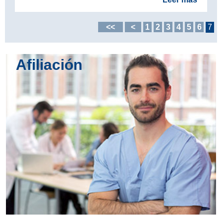
<<
<
1
2
3
4
5
6
7
Afiliación