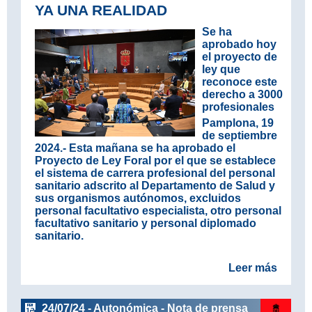
YA UNA REALIDAD
Se ha
aprobado hoy
el proyecto de
ley que
reconoce este
derecho a 3000
profesionales
Pamplona, 19
de septiembre
2024.-
Esta mañana se ha aprobado el
Proyecto de Ley Foral por el que se establece
el sistema de carrera profesional del personal
sanitario adscrito al Departamento de Salud y
sus organismos autónomos, excluidos
personal facultativo especialista, otro personal
facultativo sanitario y personal diplomado
sanitario.
Pa
Leer más
24/07/24 - Autonómica - Nota de prensa