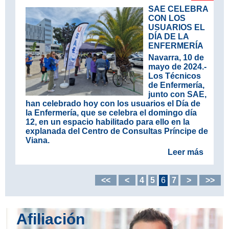
SAE CELEBRA
CON LOS
USUARIOS EL
DÍA DE LA
ENFERMERÍA
Navarra, 10 de
mayo de 2024.-
Los Técnicos
de Enfermería,
junto con SAE,
han celebrado hoy con los usuarios el Día de
la Enfermería, que se celebra el domingo día
12, en un espacio habilitado para ello en la
explanada del Centro de Consultas Príncipe de
Viana.
Leer más
<<
<
4
5
6
7
>
>>
Afiliación