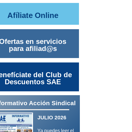
Afíliate Online
Ofertas en servicios
para afiliad@s
enefíciate del Club de
Descuentos SAE
formativo Acción Sindical
JULIO 2026
Ya puedes leer el