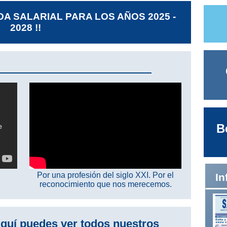
DA SALARIAL PARA LOS AÑOS 2025 -
2028 !!
B
Por una profesión del siglo XXI. Por el
In
reconocimiento que nos merecemos.
quí puedes ver todos nuestros