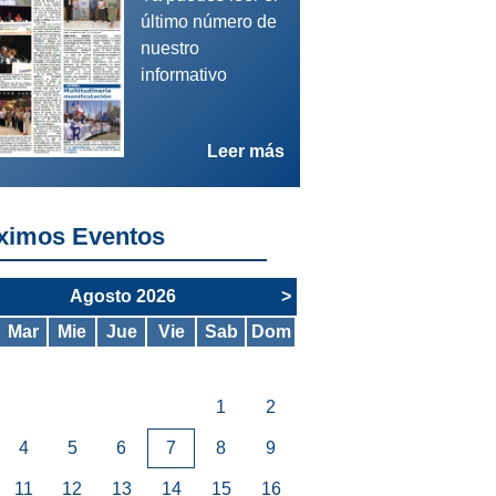
último número de
nuestro
informativo
/08/26 - Autonómica - OPE
Leer más
UNTAMIENTO DE VILLAFRANCA
ximos Eventos
Agosto 2026
>
Mar
Mie
Jue
Vie
Sab
Dom
1
2
4
5
6
7
8
9
11
12
13
14
15
16