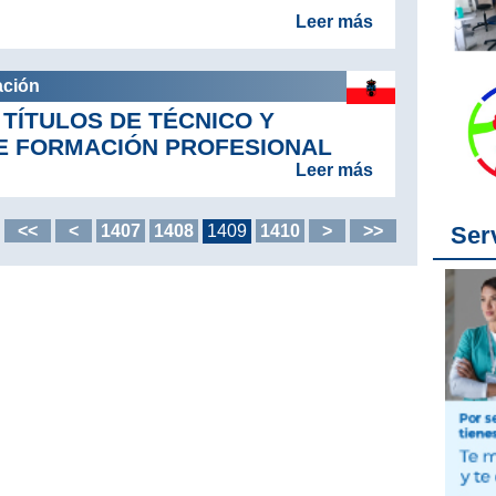
Leer más
ación
TÍTULOS DE TÉCNICO Y
E FORMACIÓN PROFESIONAL
Leer más
Ser
<<
<
1407
1408
1409
1410
>
>>