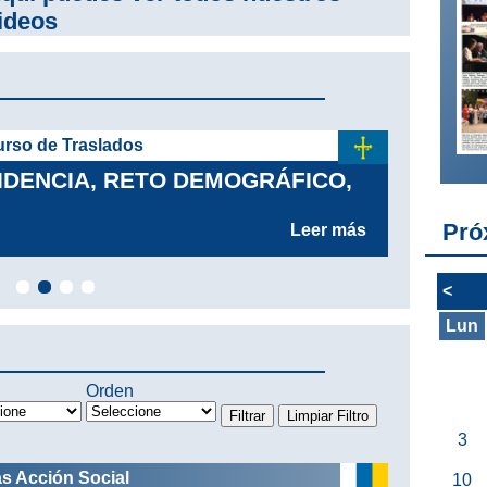
ideos
urso de Traslados
06
IDENCIA, RETO DEMOGRÁFICO,
AY
Pró
Leer más
<
Lun
Orden
3
as Acción Social
10