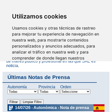
SINDICATO DE
TÉCNICOS DE
ENFERMERÍA
IDENTIFICARSE
Utilizamos cookies
Usamos cookies y otras técnicas de rastreo
Notas de prensa
para mejorar tu experiencia de navegación en
nuestra web, para mostrarte contenidos
personalizados y anuncios adecuados, para
El Sindicato de Técnicos de Enfermería comunica, a
analizar el tráfico en nuestra web y para
través de notas de prensa o cartas al director, a los
medios de comunicación todas aquellas informaciones
comprender de donde llegan nuestros
de interés público y profesional en las que SAE es
visitantes.
noticia.
Últimas Notas de Prensa
Aceptar
Autonomía
Provincia
Rechazar
Orden
Configurar
14/07/26 - Autonómica - Nota de prensa