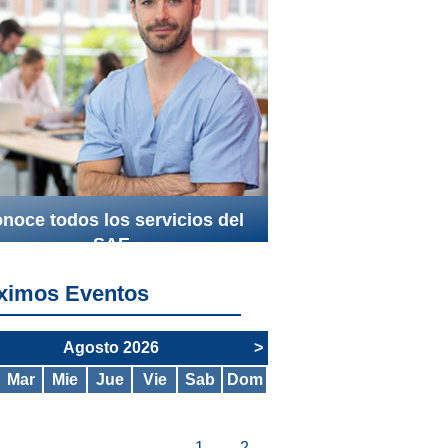
noce todos los servicios del
SAE
ximos Eventos
Agosto 2026
>
Mar
Mie
Jue
Vie
Sab
Dom
1
2