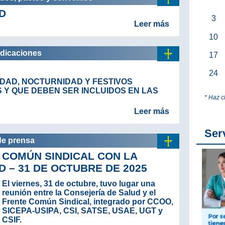
D
3
Leer más
10
ndicaciones
17
24
DAD, NOCTURNIDAD Y FESTIVOS
Y QUE DEBEN SER INCLUIDOS EN LAS
* Haz c
Leer más
Ser
de prensa
 COMÚN SINDICAL CON LA
D – 31 DE OCTUBRE DE 2025
El viernes, 31 de octubre, tuvo lugar una
reunión entre la Consejería de Salud y el
Frente Común Sindical, integrado por CCOO,
SICEPA-USIPA, CSI, SATSE, USAE, UGT y
CSIF.