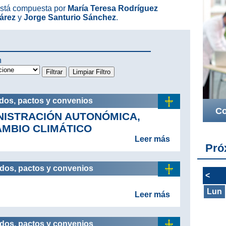
está compuesta por
María Teresa Rodríguez
árez
y
Jorge Santurio Sánchez
.
n
rdos, pactos y convenios
Co
NISTRACIÓN AUTONÓMICA,
AMBIO CLIMÁTICO
Leer más
Pró
rdos, pactos y convenios
<
Lun
Leer más
rdos, pactos y convenios