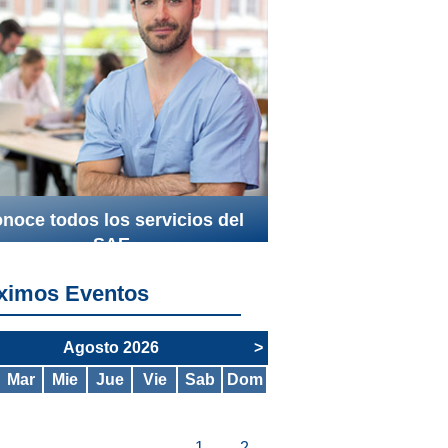
noce todos los servicios del
SAE
ximos Eventos
Agosto 2026
>
Mar
Mie
Jue
Vie
Sab
Dom
1
2