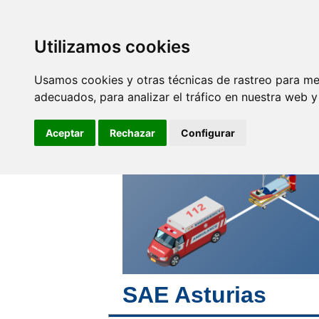
SINDICATO DE
TÉCNICOS DE
ENFERMERÍA
Utilizamos cookies
Empleo y
F
Profesionales
Usamos cookies y otras técnicas de rastreo para me
adecuados, para analizar el tráfico en nuestra web 
Nuestra ayuda y tu
formación mejoran la
Aceptar
Rechazar
Configurar
profesión
SAE Asturias