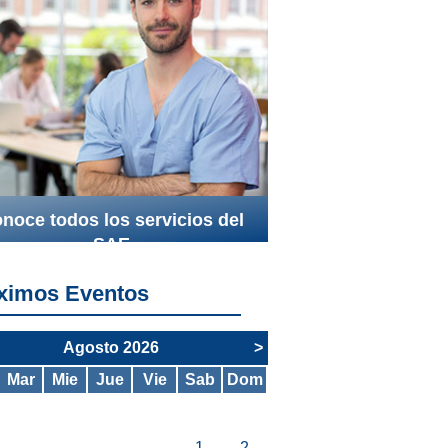
noce todos los servicios del
SAE
ximos Eventos
Agosto 2026
>
Mar
Mie
Jue
Vie
Sab
Dom
1
2