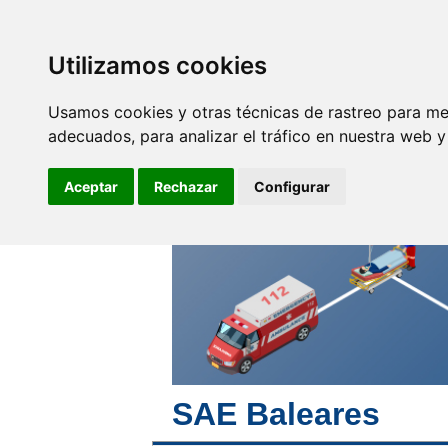
SINDICATO DE
TÉCNICOS DE
ENFERMERÍA
Utilizamos cookies
Empleo y
F
Profesionales
Usamos cookies y otras técnicas de rastreo para me
adecuados, para analizar el tráfico en nuestra web 
Pon tu corazón,
pondremos el nuestro y
Aceptar
Rechazar
Configurar
mucho más
SAE Baleares