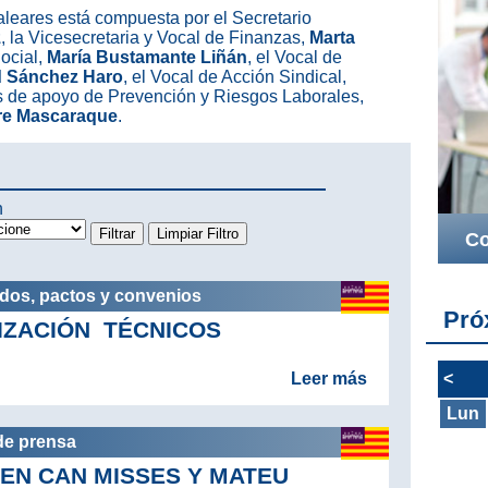
leares está compuesta por el Secretario
z
, la Vicesecretaria y Vocal de Finanzas,
Marta
Social,
María Bustamante Liñán
, el Vocal de
 Sánchez Haro
, el Vocal de Acción Sindical,
es de apoyo de Prevención y Riesgos Laborales,
re Mascaraque
.
n
Co
rdos, pactos y convenios
Pró
IZACIÓN TÉCNICOS
<
Leer más
Lun
de prensa
EN CAN MISSES Y MATEU