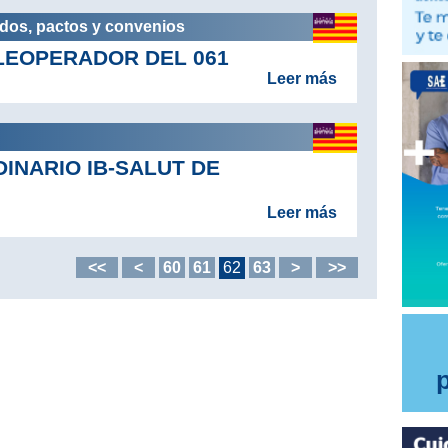
rdos, pactos y convenios
LEOPERADOR DEL 061
Leer más
NARIO IB-SALUT DE
Leer más
<<
<
60
61
62
63
>
>>