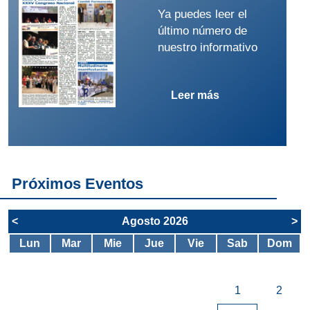
Ya puedes leer el
último número de
nuestro informativo
Leer más
Próximos Eventos
<
Agosto 2026
>
Lun
Mar
Mie
Jue
Vie
Sab
Dom
1
2