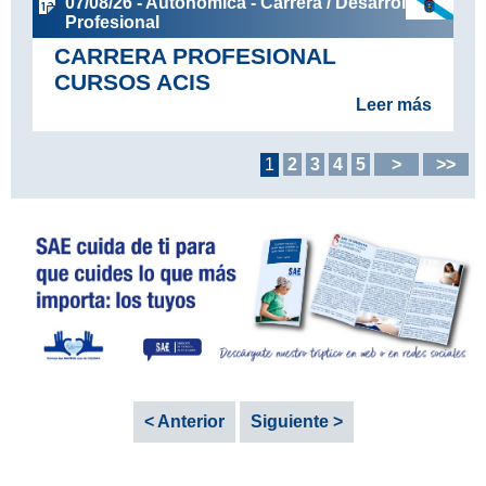
07/08/26 - Autonómica - Carrera / Desarrollo
Profesional
CARRERA PROFESIONAL
CURSOS ACIS
Leer más
1
2
3
4
5
>
>>
< Anterior
Siguiente >