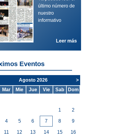
último número de
nuestro
informativo
/08/26 - Autonómica - Concurso de Méritos
Leer más
S PROCESO DE ESTABILIZACIÓN CONCURS
RITOS
ximos Eventos
Agosto 2026
>
Mar
Mie
Jue
Vie
Sab
Dom
1
2
4
5
6
7
8
9
11
12
13
14
15
16