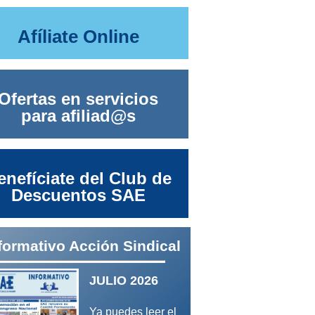
Afíliate Online
Ofertas en servicios
para afiliad@s
enefíciate del Club de
Descuentos SAE
formativo Acción Sindical
JULIO 2026
Ya puedes leer el