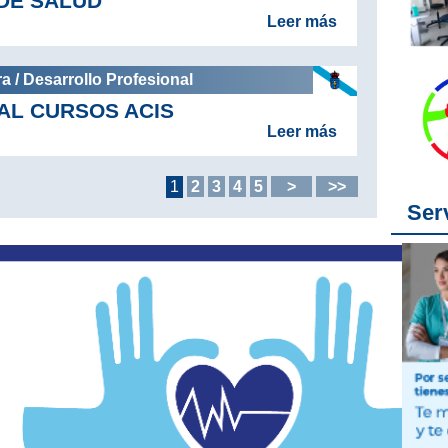
DE SALUD
Leer más
a / Desarrollo Profesional
AL CURSOS ACIS
Leer más
1
2
3
4
5
>
>>
Ser