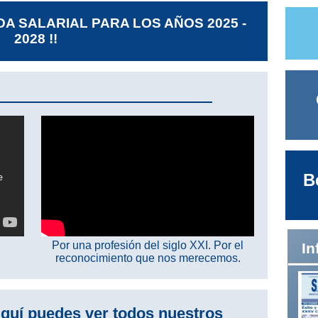
DA SALARIAL PARA LOS AÑOS 2025 -
2028 !!
B
Por una profesión del siglo XXI. Por el
In
reconocimiento que nos merecemos.
quí puedes ver todos nuestros