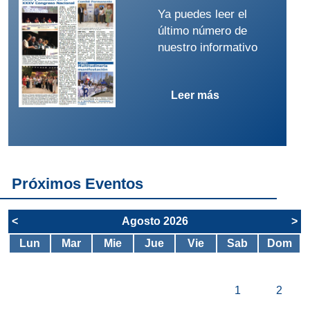
Ya puedes leer el
último número de
nuestro informativo
Leer más
Próximos Eventos
<
Agosto 2026
>
Lun
Mar
Mie
Jue
Vie
Sab
Dom
1
2