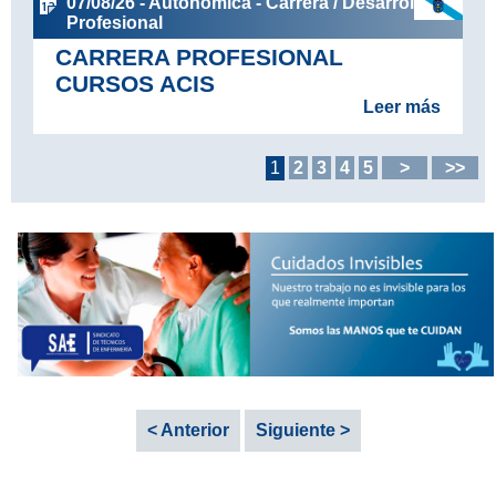
07/08/26 - Autonómica - Carrera / Desarrollo
Profesional
CARRERA PROFESIONAL
CURSOS ACIS
Leer más
1
2
3
4
5
>
>>
< Anterior
Siguiente >