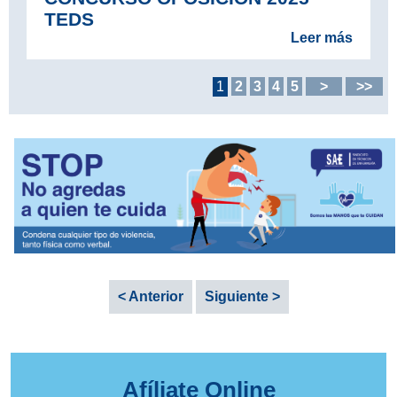
TEDS
Leer más
1
2
3
4
5
>
>>
< Anterior
Siguiente >
Afíliate Online