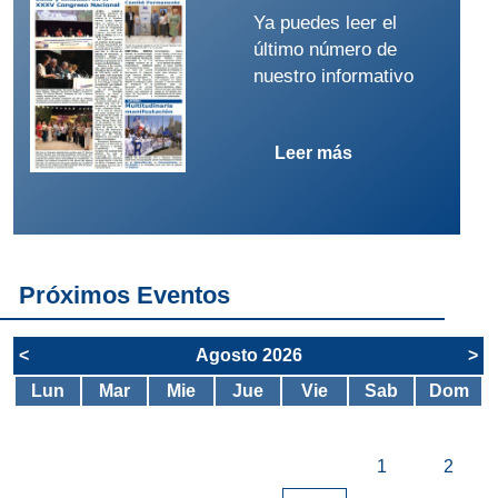
Ya puedes leer el
último número de
nuestro informativo
Leer más
Próximos Eventos
<
Agosto 2026
>
Lun
Mar
Mie
Jue
Vie
Sab
Dom
1
2