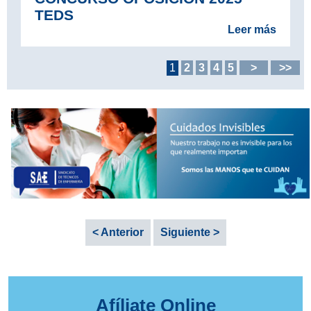
TEDS
Leer más
1
2
3
4
5
>
>>
< Anterior
Siguiente >
Afíliate Online