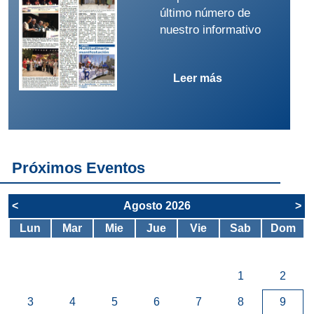
último número de
nuestro informativo
Leer más
Próximos Eventos
<
Agosto 2026
>
Lun
Mar
Mie
Jue
Vie
Sab
Dom
1
2
3
4
5
6
7
8
9